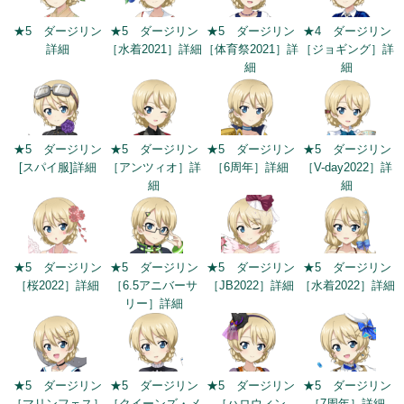
★5 ダージリン
★5 ダージリン
★5 ダージリン
★4 ダージリン
詳細
［水着2021］詳細
［体育祭2021］詳
［ジョギング］詳
細
細
★5 ダージリン
★5 ダージリン
★5 ダージリン
★5 ダージリン
[スパイ服]詳細
［アンツィオ］詳
［6周年］詳細
［V-day2022］詳
細
細
★5 ダージリン
★5 ダージリン
★5 ダージリン
★5 ダージリン
［桜2022］詳細
［6.5アニバーサ
［JB2022］詳細
［水着2022］詳細
リー］詳細
★5 ダージリン
★5 ダージリン
★5 ダージリン
★5 ダージリン
［マリンフェス］
［クイーンズ・メ
［ハロウィン
［7周年］詳細