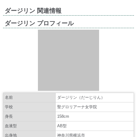
ダージリン 関連情報
ダージリン プロフィール