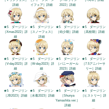
詳細
イフェア］詳細
2022］詳細
★5 ダージリン
★5 ダージリン
★5 ダージリン
★5 ダージリン
［Xmas2022］詳
［スノーフェス］
［幼少期］詳細
［高校期］詳細
細
詳細
★5 ダージリン
★5 ダージリン
★5 ダージリン
★5 ダージリン
［V-day2023］詳
［W-day2023］詳
［バニーガール
［7.5アニバーサ
細
細
2023］詳細
リー］詳細
★5 ダージリン
★5 ダージリン
★5 ダージリン
★5 ダージリン
［JB2023］詳細
［水着2023］詳細
［Shunya
［ヒストリー］詳
Yamashita ver.］
細
詳細