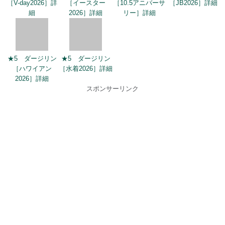
［V-day2026］詳
［イースター
［10.5アニバーサ
［JB2026］詳細
細
2026］詳細
リー］詳細
★5 ダージリン
★5 ダージリン
［ハワイアン
［水着2026］詳細
2026］詳細
スポンサーリンク