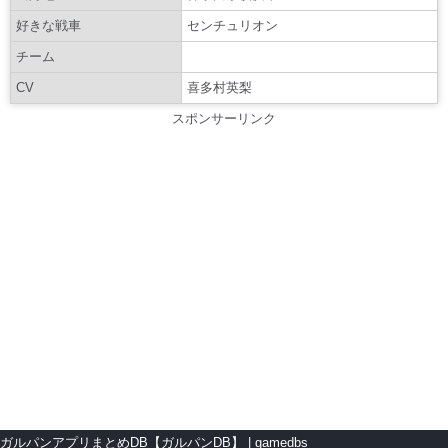
名前
ダージリン（だーじりん）
学校
聖グロリアーナ女学院
身長
158cm
血液型
AB型
出身地
神奈川県横浜市
好きな戦車
センチュリオン
チーム
CV
喜多村英梨
スポンサーリンク