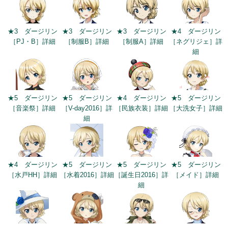
★3 ダージリン
★3 ダージリン
★3 ダージリン
★4 ダージリン
［PJ・B］詳細
［制服B］詳細
［制服A］詳細
［ネグリジェ］詳
細
★5 ダージリン
★5 ダージリン
★4 ダージリン
★5 ダージリン
［音楽祭］詳細
［V-day2016］詳
［民族衣装］詳細
［大洗女子］詳細
細
★4 ダージリン
★5 ダージリン
★5 ダージリン
★5 ダージリン
［水戸HH］詳細
［水着2016］詳細
［誕生日2016］詳
［メイド］詳細
細