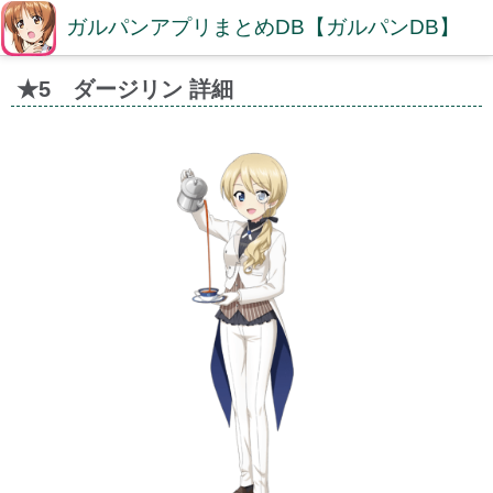
ガルパンアプリまとめDB【ガルパンDB】
★5 ダージリン 詳細