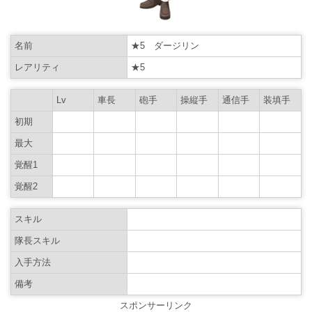
名前
★5 ダージリン
レアリティ
★5
Lv
車長
砲手
操縦手
通信手
装填手
初期
最大
覚醒1
覚醒2
スキル
隊長スキル
入手方法
備考
スポンサーリンク